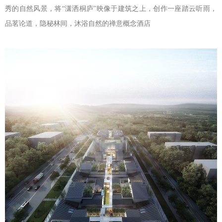
秀的自然风景，将“潇洒桐庐”映像于建筑之上，创作一座踏云听雨，
品茗论道，隐秘林间，沐浴自然的禅意概念酒店