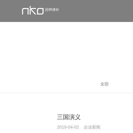
文化旅游
关于nko
企业新闻
发展历程
公共建筑
学术研究
团队
办公商业
培养教育
国际交流
宜居社区
媒体出版
所有获奖
国际合作
全部
三国演义
2019-04-02 企业新闻