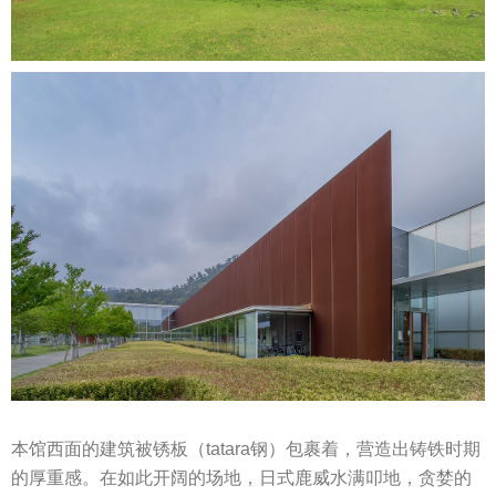
本馆西面的建筑被锈板（tatara钢）包裹着，营造出铸铁时期
的厚重感。在如此开阔的场地，日式鹿威水满叩地，贪婪的