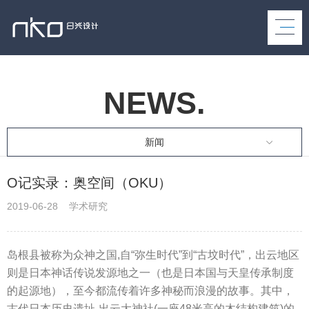
NEWS.
新闻
​O记实录：奥空间（OKU）
2019-06-28 学术研究
岛根县被称为众神之国,自“弥生时代”到“古坟时代”，出云地区
则是日本神话传说发源地之一（也是日本国与天皇传承制度
的起源地），至今都流传着许多神秘而浪漫的故事。其中，
古代日本历史遗址-出云大神社(一座48米高的木结构建筑)的