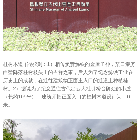
桂树木道 传说2则：1）相传负责炼铁的金屋子神，某日亲历
白鹭降落桂树枝头上的吉祥之事，后人为了纪念炼铁工业在
历史上的成就，在通往建筑物正面主入口的通道上种植桂
树。2）据说为了纪念通往古代出云大社引桥台阶处的小道
（长约109米），建筑师把正面入口的桂树木道设计为110
米。